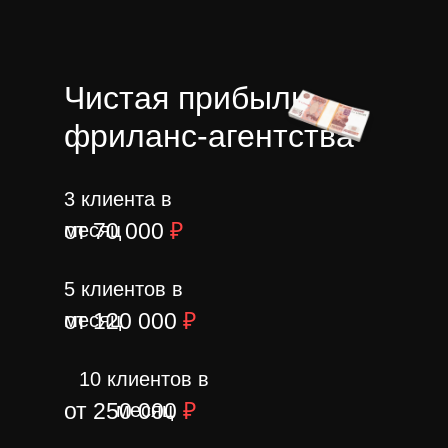
Чистая прибыль
фриланс-агентства
3 клиента в
от 70 000
₽
месяц
5 клиентов в
от 120 000
₽
месяц
10 клиентов в
от 250 000
₽
месяц