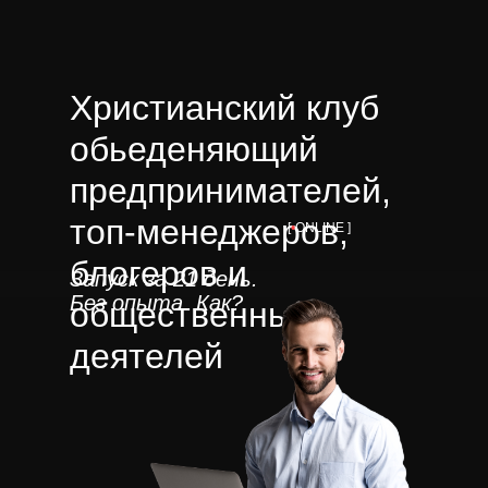
Христианский клуб
обьеденяющий
предпринимателей,
топ-менеджеров,
[
•
ONLINE ]
блогеров и
Запуск за 21 день.
Без опыта.
Как?
общественных
деятелей