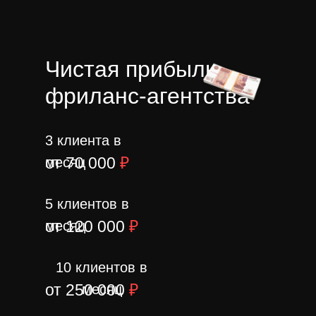
Чистая прибыль
фриланс-агентства
3 клиента в
от 70 000
₽
месяц
5 клиентов в
от 120 000
₽
месяц
10 клиентов в
от 250 000
₽
месяц