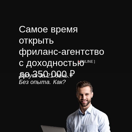
Самое время
открыть
фриланс-агентство
с доходностью
[
•
ONLINE ]
до 350 000
₽
Запуск за 21 день.
Без опыта.
Как?