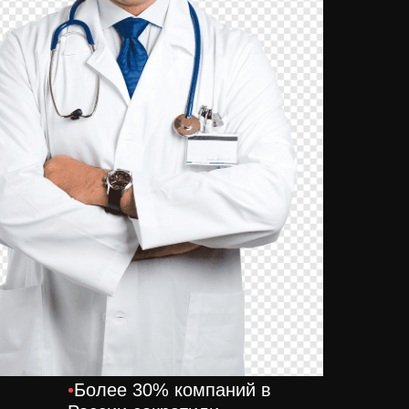
•
Рынок онлайн-услуг растет
невероятными темпами
(30% в год) , а сфера
профессиональных онлайн-
агентств практически не
занята
•
В связи с кризисом все
компании начинают
переходить в онлайн, а
значит им нужны услуги
удаленных специалистов
для цифровизации своего
бизнеса
•
Более 30% компаний в